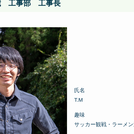
歳 工事部 工事長
氏名
T.M
趣味
サッカー観戦・ラーメン